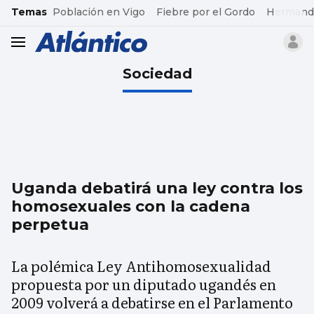
common.go-to-content
Temas
Población en Vigo
Fiebre por el Gordo
Hermand
header.menu.open
Sociedad
Uganda debatirá una ley contra los
homosexuales con la cadena
perpetua
La polémica Ley Antihomosexualidad
propuesta por un diputado ugandés en
2009 volverá a debatirse en el Parlamento