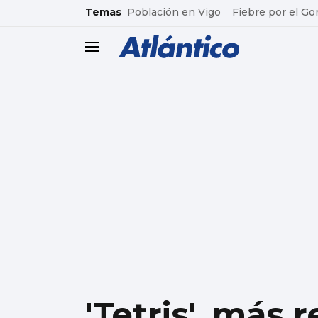
common.go-to-content
Temas
Población en Vigo
Fiebre por el Go
header.menu.open
'Tetris', más 