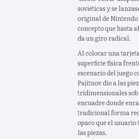
soviéticas y se lanz
original de Nintendo e
concepto que hasta a
da un giro radical.
Al colocar una tarje
superficie física fren
escenario del juego c
Pajitnov dio a las pie
tridimensionales sobre
encuadre donde encaja
tradicional forma re
opaco que el usuario
las piezas.