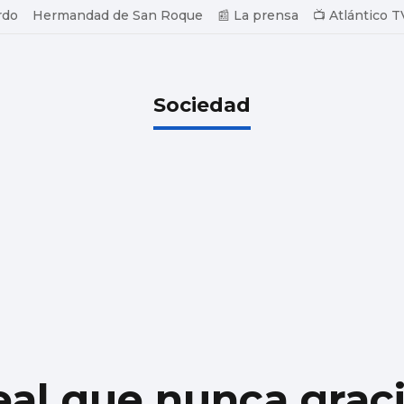
rdo
Hermandad de San Roque
📰 La prensa
📺 Atlántico T
Sociedad
real que nunca graci