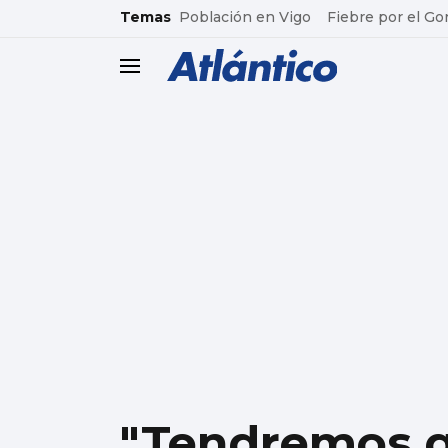
common.go-to-content
Temas
Población en Vigo
Fiebre por el Go
header.menu.open
"Tendremos qu