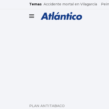
common.go-to-content
Temas
Accidente mortal en Vilagarcía
Pein
header.menu.open
PLAN ANTITABACO