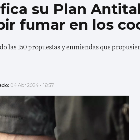
ica su Plan Antita
bir fumar en los c
ado las 150 propuestas y enmiendas que propusie
ado:
04 Abr 2024 - 18:37