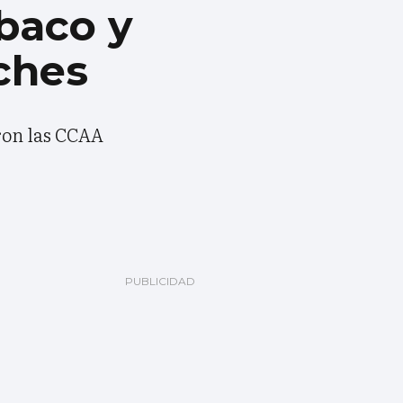
baco y
oches
ron las CCAA