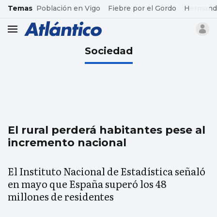
common.go-to-content
Temas
Población en Vigo
Fiebre por el Gordo
Hermand
header.menu.open
Sociedad
El rural perderá habitantes pese al
incremento nacional
El Instituto Nacional de Estadística señaló
en mayo que España superó los 48
millones de residentes