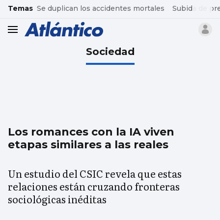
common.go-to-content
Temas
Se duplican los accidentes mortales
Subida de pr
header.menu.open
Sociedad
Los romances con la IA viven
etapas similares a las reales
Un estudio del CSIC revela que estas
relaciones están cruzando fronteras
sociológicas inéditas