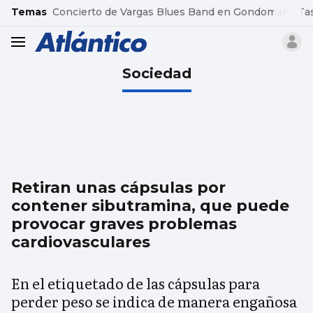
common.go-to-content
Temas
Concierto de Vargas Blues Band en Gondomar
Ta
header.menu.open
Sociedad
Retiran unas cápsulas por
contener sibutramina, que puede
provocar graves problemas
cardiovasculares
En el etiquetado de las cápsulas para
perder peso se indica de manera engañosa