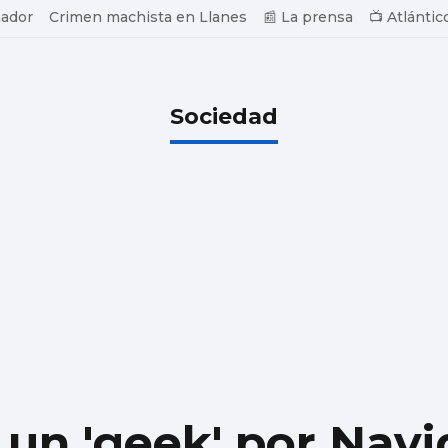
ador
Crimen machista en Llanes
📰 La prensa
📺 Atlántic
Sociedad
 un 'geek' por Nav