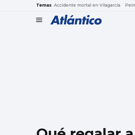
common.go-to-content
Temas
Accidente mortal en Vilagarcía
Pein
header.menu.open
Qué regalar a