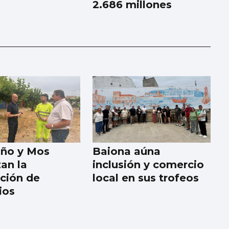
2.686 millones
iño y Mos
Baiona aúna
zan la
inclusión y comercio
ción de
local en sus trofeos
ios