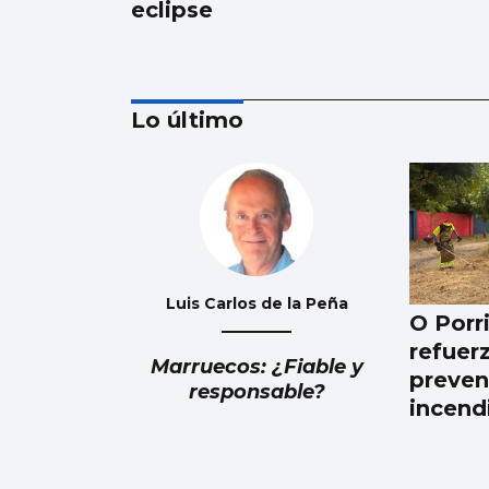
eclipse
Lo último
La dieta de verdura y
pescado favorece la
esperanza de vida
Luis Carlos de la Peña
O Porr
refuer
Marruecos: ¿Fiable y
preven
responsable?
incend