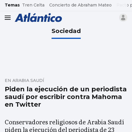
common.go-to-content
Temas
Tren Celta
Concierto de Abraham Mateo
Pacto 
header.menu.open
Sociedad
EN ARABIA SAUDÍ
Piden la ejecución de un periodista
saudí por escribir contra Mahoma
en Twitter
Conservadores religiosos de Arabia Saudí
piden la ejecución del periodista de 23