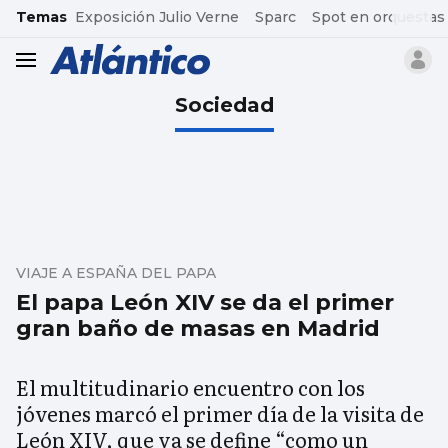
common.go-to-content
Temas
Exposición Julio Verne
Sparc
Spot en orquestas
header.menu.open
Sociedad
VIAJE A ESPAÑA DEL PAPA
El papa León XIV se da el primer
gran baño de masas en Madrid
El multitudinario encuentro con los
jóvenes marcó el primer día de la visita de
León XIV, que ya se define “como un