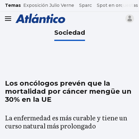
common.go-to-content
Temas
Exposición Julio Verne
Sparc
Spot en orquestas
header.menu.open
Sociedad
Los oncólogos prevén que la
mortalidad por cáncer mengüe un
30% en la UE
La enfermedad es más curable y tiene un
curso natural más prolongado