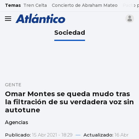
common.go-to-content
Temas
Tren Celta
Concierto de Abraham Mateo
Pacto 
header.menu.open
Sociedad
GENTE
Omar Montes se queda mudo tras
la filtración de su verdadera voz sin
autotune
Agencias
Publicado:
15 Abr 2021 - 18:29
—
Actualizado:
16 Abr