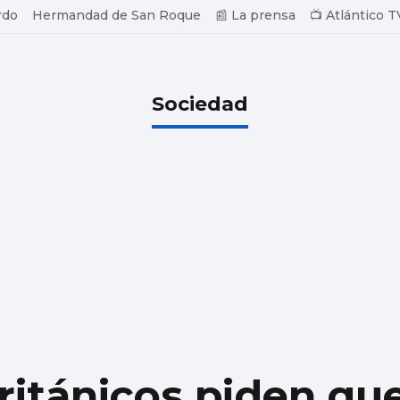
rdo
Hermandad de San Roque
📰 La prensa
📺 Atlántico T
Sociedad
ritánicos piden qu