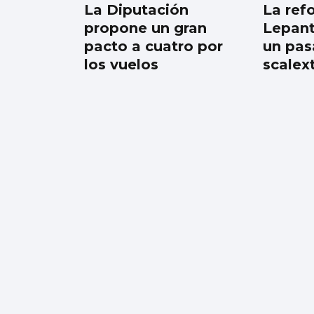
La Diputación
La ref
propone un gran
Lepant
pacto a cuatro por
un pas
los vuelos
scalext
El Celta oficializa la
incorporación de
Altay Bayindir