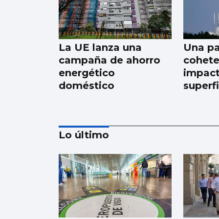
La UE lanza una
Una pa
campaña de ahorro
cohete
energético
impact
doméstico
superfi
Lo último
La estadística
sugiere que no habrá
nubes el día del
eclipse