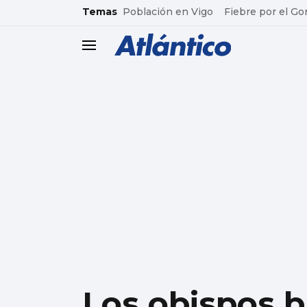
common.go-to-content
Temas
Población en Vigo
Fiebre por el Go
header.menu.open
Los obispos b