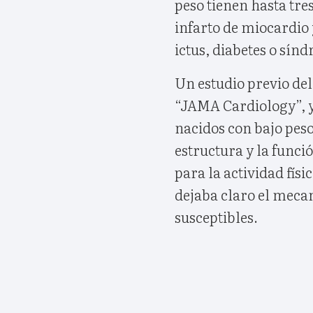
peso tienen hasta tre
infarto de miocardio
ictus, diabetes o sín
Un estudio previo del
“JAMA Cardiology”, y
nacidos con bajo peso
estructura y la func
para la actividad físi
dejaba claro el meca
susceptibles.