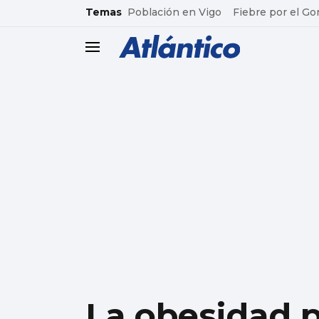
common.go-to-content
Temas
Población en Vigo
Fiebre por el Go
header.menu.open
La obesidad p