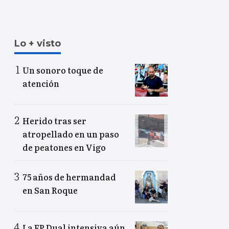
Lo + visto
Un sonoro toque de
atención
Herido tras ser
atropellado en un paso
de peatones en Vigo
75 años de hermandad
en San Roque
La FP Dual intensiva aún