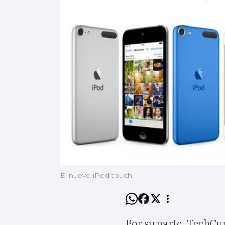
El nuevo iPod touch
Por su parte, TechCu