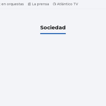
 en orquestas
📰 La prensa
📺 Atlántico TV
Sociedad