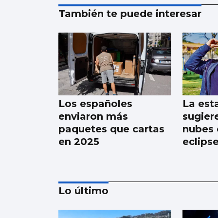
También te puede interesar
Los españoles
La est
enviaron más
sugier
paquetes que cartas
nubes e
en 2025
eclips
Lo último