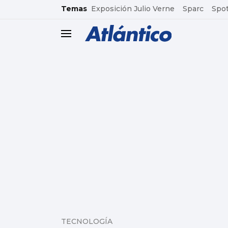
common.go-to-content
Temas
Exposición Julio Verne
Sparc
Spot
header.menu.open
TECNOLOGÍA