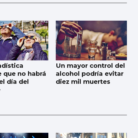
adística
Un mayor control del
e que no habrá
alcohol podría evitar
l día del
diez mil muertes
e