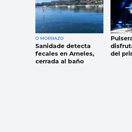
El Vaticano cerró el
año 2025 con un
patrimonio neto de
2.686 millones
Pulser
O MORRAZO
Sanidade detecta
disfrut
fecales en Arneles,
del pr
cerrada al baño
FÁBRICA
La planta de chips