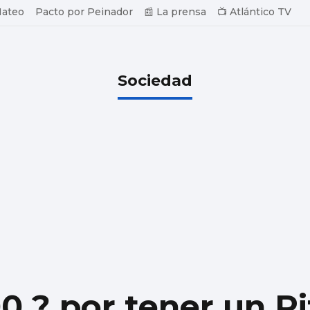
Mateo
Pacto por Peinador
📰 La prensa
📺 Atlántico TV
Sociedad
0 ? por tener un Pi