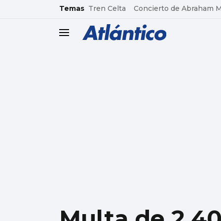
common.go-to-content
Temas
Tren Celta
Concierto de Abraham 
header.menu.open
Multa de 2.40