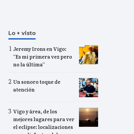
Lo + visto
Jeremy Irons en Vigo:
“Es mi primera vez pero
no la última”
Un sonoro toque de
atención
Vigo y área, de los
mejores lugares para ver
el eclipse: localizaciones