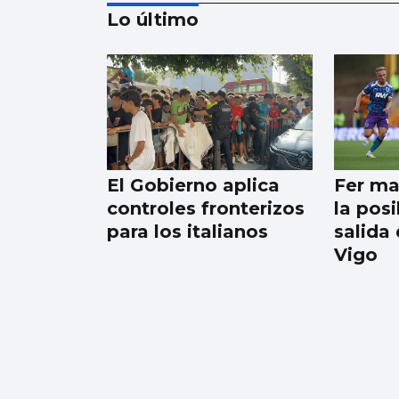
Lo último
Los españoles
enviaron más
paquetes que cartas
en 2025
El Gobierno aplica
Fer ma
controles fronterizos
la pos
para los italianos
salida
Vigo