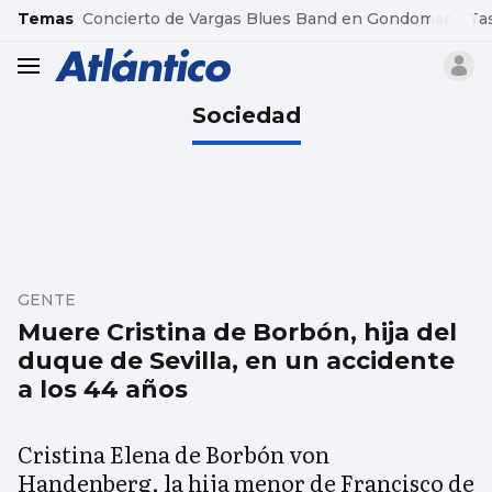
common.go-to-content
Temas
Concierto de Vargas Blues Band en Gondomar
Ta
header.menu.open
Sociedad
GENTE
Muere Cristina de Borbón, hija del
duque de Sevilla, en un accidente
a los 44 años
Cristina Elena de Borbón von
Handenberg, la hija menor de Francisco de