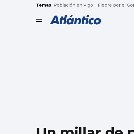
common.go-to-content
Temas
Población en Vigo
Fiebre por el Go
header.menu.open
Un millar de 