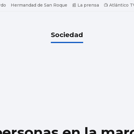
rdo
Hermandad de San Roque
📰 La prensa
📺 Atlántico T
Sociedad
personas en la mar