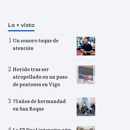
Lo + visto
Un sonoro toque de
atención
Herido tras ser
atropellado en un paso
de peatones en Vigo
75 años de hermandad
en San Roque
La FP Dual intensiva aún