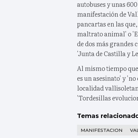
autobuses y unas 600 
manifestación de Vall
pancartas en las que,
maltrato animal' o 'E
de dos más grandes co
'Junta de Castilla y L
Al mismo tiempo que l
es un asesinato' y 'no 
localidad vallisoletan
'Tordesillas evolucion
Temas relacionad
MANIFESTACION
VA