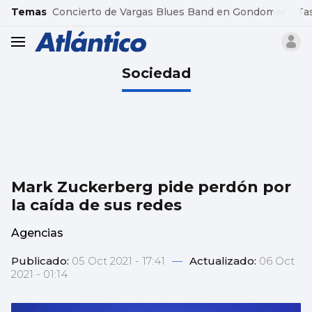
common.go-to-content
Temas
Concierto de Vargas Blues Band en Gondomar
Ta
header.menu.open
Sociedad
Mark Zuckerberg pide perdón por
la caída de sus redes
Agencias
Publicado:
05 Oct 2021 - 17:41
—
Actualizado:
06 Oct
2021 - 01:14