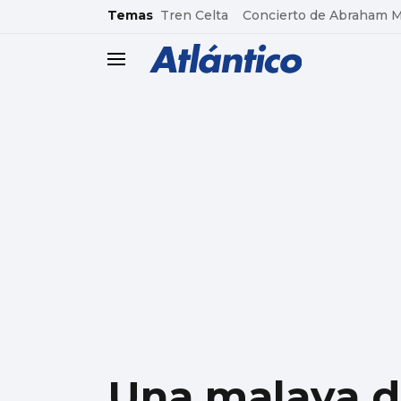
common.go-to-content
Temas
Tren Celta
Concierto de Abraham 
header.menu.open
Una malaya d