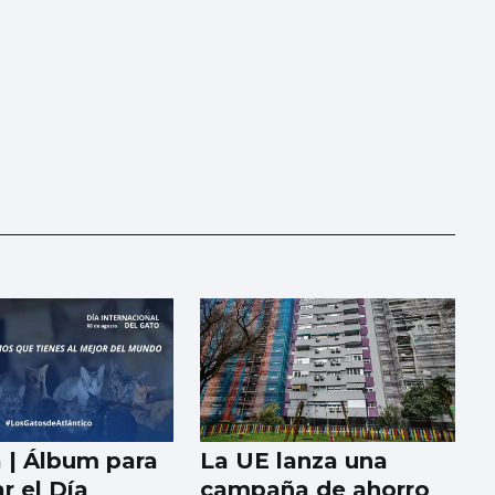
a | Álbum para
La UE lanza una
r el Día
campaña de ahorro