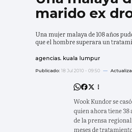
marido ex dr
Una mujer malaya de 108 años pudo
que el hombre superara un tratamie
agencias. kuala lumpur
Publicado:
18 Jul 2010 - 09:50
—
Actualiz
Wook Kundor se cas
quien ahora tiene 38 
de la prensa regional.
meses de tratamiento 