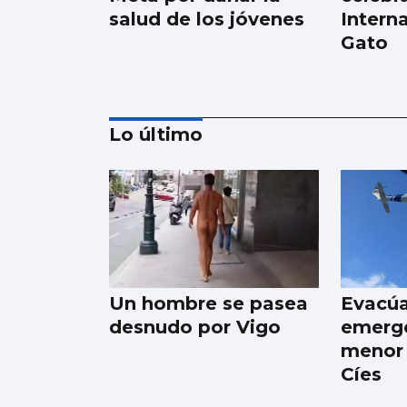
salud de los jóvenes
Intern
Gato
Lo último
Una parte de un
cohete de SpaceX
impacta sobre la
superficie de la Luna
Un hombre se pasea
Evacú
desnudo por Vigo
emerge
menor 
Cíes