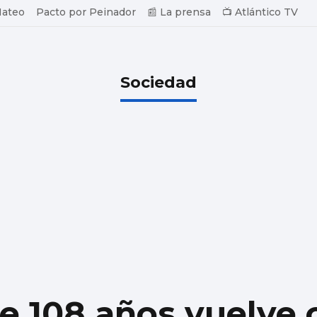
Mateo
Pacto por Peinador
📰 La prensa
📺 Atlántico TV
Sociedad
e 108 años vuelve 