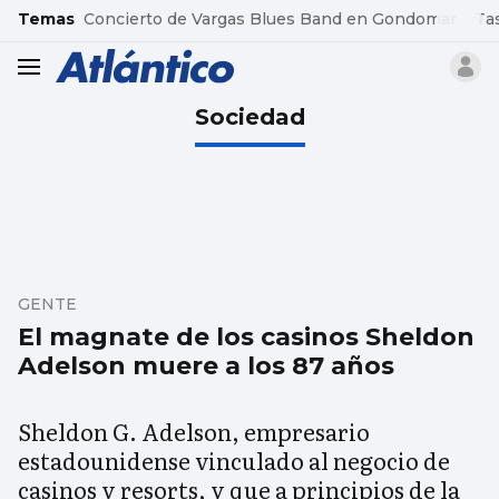
common.go-to-content
Temas
Concierto de Vargas Blues Band en Gondomar
Ta
header.menu.open
Sociedad
GENTE
El magnate de los casinos Sheldon
Adelson muere a los 87 años
Sheldon G. Adelson, empresario
estadounidense vinculado al negocio de
casinos y resorts, y que a principios de la