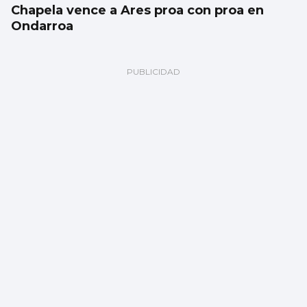
Chapela vence a Ares proa con proa en
Ondarroa
BALONMANO
El Cangas inicia los test de verano con
derrota