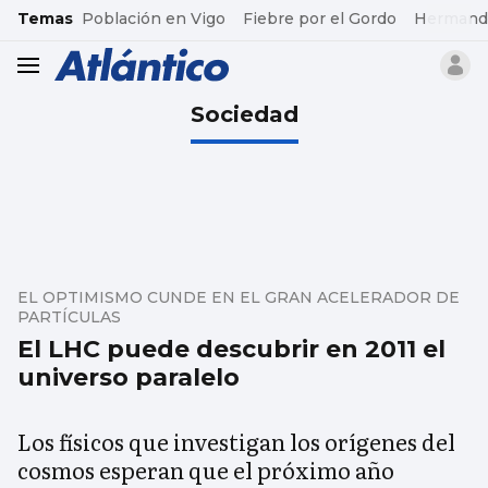
common.go-to-content
Temas
Población en Vigo
Fiebre por el Gordo
Hermand
header.menu.open
Sociedad
EL OPTIMISMO CUNDE EN EL GRAN ACELERADOR DE
PARTÍCULAS
El LHC puede descubrir en 2011 el
universo paralelo
Los físicos que investigan los orígenes del
cosmos esperan que el próximo año