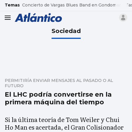
common.go-to-content
Temas
Concierto de Vargas Blues Band en Gondomar
Ta
header.menu.open
Sociedad
PERMITIRÍA ENVIAR MENSAJES AL PASADO O AL
FUTURO
El LHC podría convertirse en la
primera máquina del tiempo
Si la última teoría de Tom Weiler y Chui
Ho Man es acertada, el Gran Colisionador