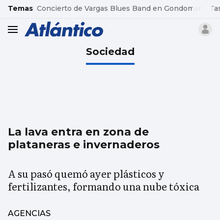
common.go-to-content
Temas
Concierto de Vargas Blues Band en Gondomar
Ta
header.menu.open
Sociedad
La lava entra en zona de
plataneras e invernaderos
A su pasó quemó ayer plásticos y
fertilizantes, formando una nube tóxica
AGENCIAS