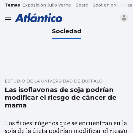
common.go-to-content
Temas
Exposición Julio Verne
Sparc
Spot en orquestas
header.menu.open
Sociedad
ESTUDIO DE LA UNIVERSIDAD DE BUFFALO
Las isoflavonas de soja podrían
modificar el riesgo de cáncer de
mama
Los fitoestrógenos que se encuentran en la
soja de la dieta podrían modificar el riesgo