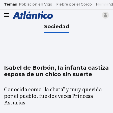
common.go-to-content
Temas
Población en Vigo
Fiebre por el Gordo
Hermand
header.menu.open
Sociedad
Isabel de Borbón, la infanta castiza
esposa de un chico sin suerte
Conocida como "la chata" y muy querida
por el pueblo, fue dos veces Princesa
Asturias