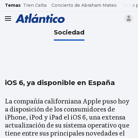
common.go-to-content
Temas
Tren Celta
Concierto de Abraham Mateo
Pacto 
header.menu.open
Sociedad
iOS 6, ya disponible en España
La compañía californiana Apple puso hoy
a disposición de los consumidores de
iPhone, iPod y iPad el iOS 6, una extensa
actualización de su sistema operativo que
tiene entre sus principales novedades el