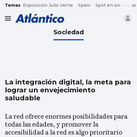
common.go-to-content
Temas
Exposición Julio Verne
Sparc
Spot en orquestas
header.menu.open
Sociedad
La integración digital, la meta para
lograr un envejecimiento
saludable
La red ofrece enormes posibilidades para
todas las edades, y promover la
accesibilidad a la red es algo prioritario