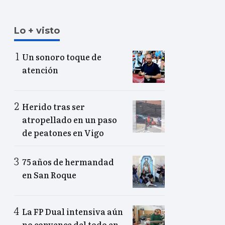
Lo + visto
Un sonoro toque de
atención
Herido tras ser
atropellado en un paso
de peatones en Vigo
75 años de hermandad
en San Roque
La FP Dual intensiva aún
no convence del todo en