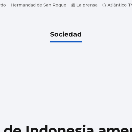
rdo
Hermandad de San Roque
📰 La prensa
📺 Atlántico T
Sociedad
s de Indonesia ame