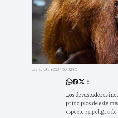
orang-utan-3534153_1280
Los devastadores inc
principios de este m
especie en peligro de