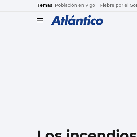
common.go-to-content
Temas
Población en Vigo
Fiebre por el Go
header.menu.open
Los incendio