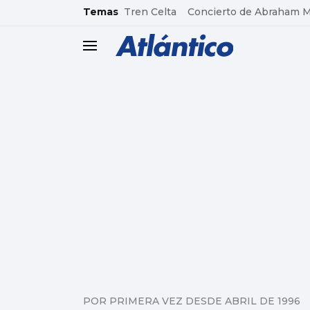
common.go-to-content
Temas
Tren Celta
Concierto de Abraham 
header.menu.open
POR PRIMERA VEZ DESDE ABRIL DE 1996