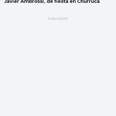
Javier Ambrossi, de fiesta en Churruca
FÚTBOL
Fran Vieites tiene nuevo equipo, el
Marítimo portugués