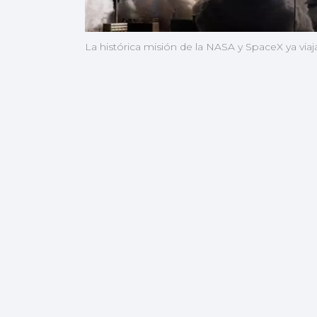
La histórica misión de la NASA y SpaceX ya via