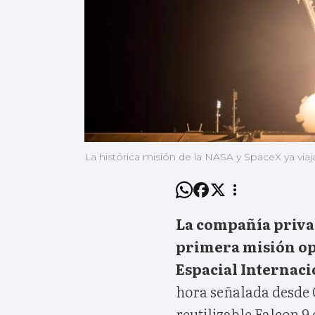
La histórica misión de la NASA y SpaceX ya via
La compañía priva
primera misión ope
Espacial Internaci
hora señalada desde 
reutilizable Falcon 9