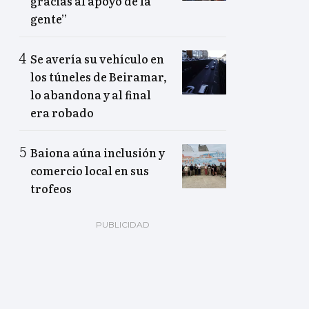
gracias al apoyo de la
gente”
Se avería su vehículo en
los túneles de Beiramar,
lo abandona y al final
era robado
Baiona aúna inclusión y
comercio local en sus
trofeos