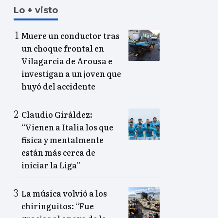
Lo + visto
Muere un conductor tras
un choque frontal en
Vilagarcía de Arousa e
investigan a un joven que
huyó del accidente
Claudio Giráldez:
“Vienen a Italia los que
física y mentalmente
están más cerca de
iniciar la Liga”
La música volvió a los
chiringuitos: “Fue