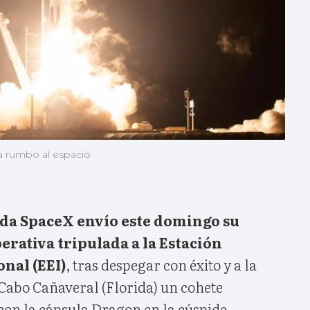
ja rumbo al espacio
da SpaceX envío este domingo su
rativa tripulada a la Estación
onal (EEI)
, tras despegar con éxito y a la
Cabo Cañaveral (Florida) un cohete
 con la cápsula Dragon en la cúspide.