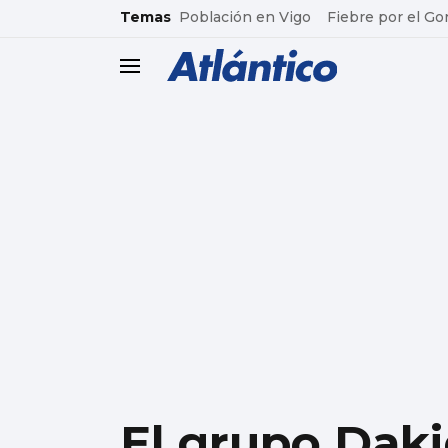
common.go-to-content
Temas
Población en Vigo
Fiebre por el Go
header.menu.open
El grupo Daki