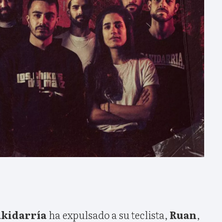
kidarría
ha expulsado a su teclista,
Ruan
,