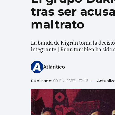
tras ser acus
maltrato
La banda de Nigrán toma la decisión
integrante | Ruan también ha sido 
Atlántico
Publicado:
09 Dic 2022 - 17:46
—
Actualiz