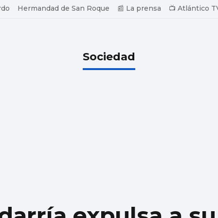
rdo
Hermandad de San Roque
📰 La prensa
📺 Atlántico T
Sociedad
darría expulsa a su 