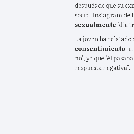
después de que su exn
social Instagram de 
sexualmente
"día t
La joven ha relatado
consentimiento
" e
no", ya que "él pasab
respuesta negativa".