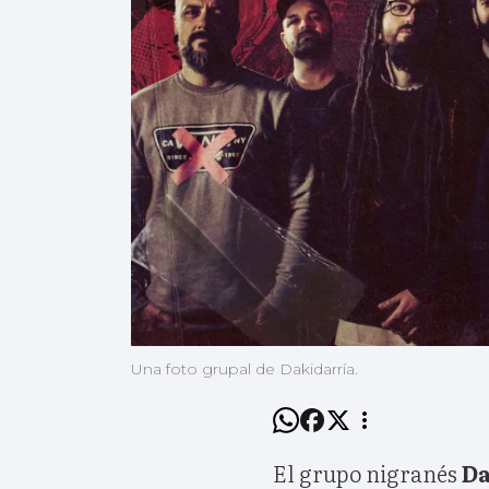
Una foto grupal de Dakidarría.
El grupo nigranés
Da