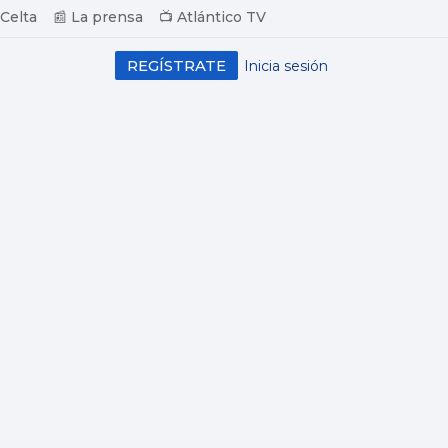
 Celta
📰 La prensa
📺 Atlántico TV
REGÍSTRATE
Inicia sesión