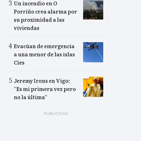
Un incendio en O
Porriño crea alarma por
su proximidad a las
viviendas
Evacúan de emergencia
a una menor de las islas
Cíes
Jeremy Irons en Vigo:
“Es mi primera vez pero
no la última”