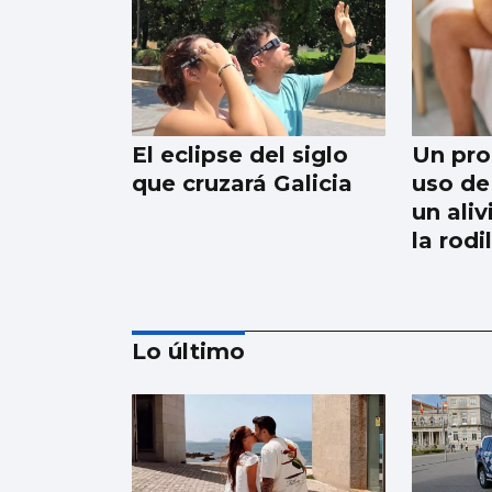
El eclipse del siglo
Un pro
que cruzará Galicia
uso de 
un ali
la rodi
Lo último
Galería | Álbum para
celebrar el Día
Internacional del