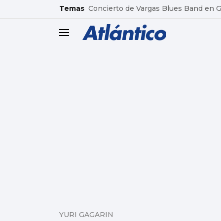
common.go-to-content
Temas
Concierto de Vargas Blues Band en
header.menu.open
YURI GAGARIN