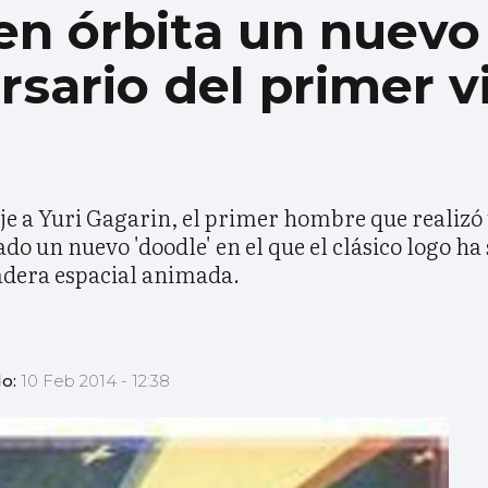
n órbita un nuevo 
rsario del primer v
e a Yuri Gagarin, el primer hombre que realizó u
o un nuevo 'doodle' en el que el clásico logo ha s
adera espacial animada.
do:
10 Feb 2014 - 12:38