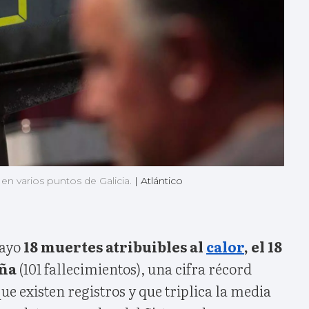
en varios puntos de Galicia.
|
Atlántico
mayo
18 muertes atribuibles al
calor
, el 18
aña
(101 fallecimientos), una cifra récord
ue existen registros y que triplica la media