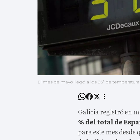
El mes de mayo llegó a los 36º de temperatura 
Galicia registró en 
% del total de Esp
para este mes desde q