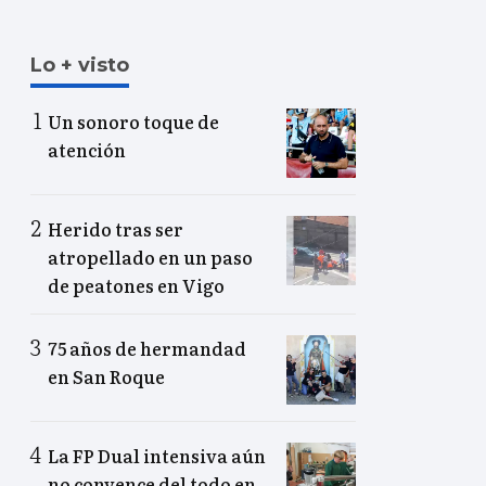
Lo + visto
Un sonoro toque de
atención
Herido tras ser
atropellado en un paso
de peatones en Vigo
75 años de hermandad
en San Roque
La FP Dual intensiva aún
no convence del todo en