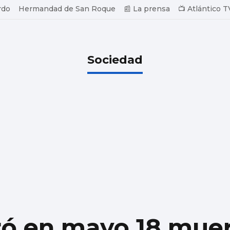
rdo
Hermandad de San Roque
📰 La prensa
📺 Atlántico T
Sociedad
tró en mayo 18 mue