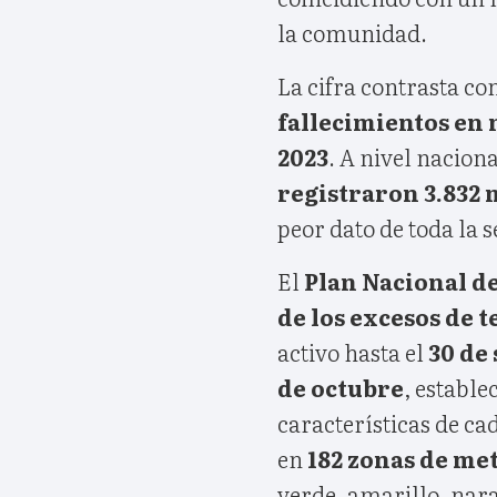
la comunidad.
La cifra contrasta co
fallecimientos en 
2023
. A nivel nacion
registraron 3.832 
peor dato de toda la s
El
Plan Nacional de
de los excesos de 
activo hasta el
30 de
de octubre
, estable
características de cad
en
182 zonas de me
verde, amarillo, nara