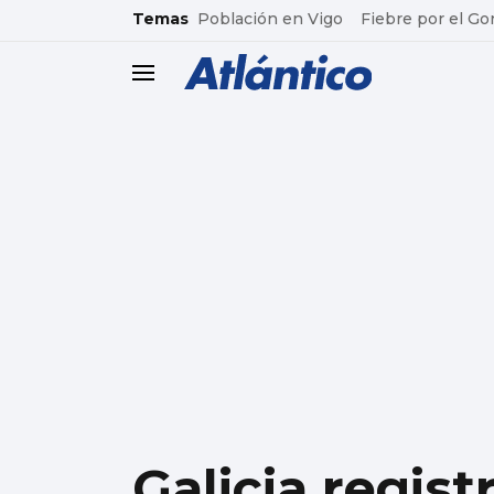
common.go-to-content
Temas
Población en Vigo
Fiebre por el Go
header.menu.open
Galicia regis