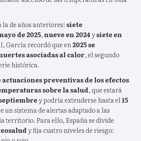
n la de años anteriores:
siete
mayo de 2025
,
nueve en 2024
y
siete en
al, García recordó que en
2025 se
muertes asociadas al calor
, el segundo
erie histórica.
 actuaciones preventivas de los efectos
temperaturas sobre la salud
, que estará
 septiembre
y podría extenderse hasta el
15
ce un sistema de alertas adaptado a las
a territorio. Para ello, España se divide
teosalud
y fija cuatro niveles de riesgo:
nja y rojo.