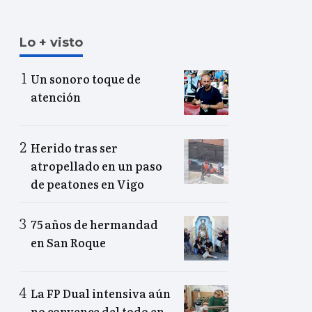
Lo + visto
Un sonoro toque de
atención
Herido tras ser
atropellado en un paso
de peatones en Vigo
75 años de hermandad
en San Roque
La FP Dual intensiva aún
no convence del todo en