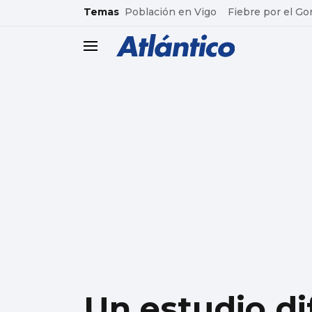
common.go-to-content
Temas
Población en Vigo
Fiebre por el Go
header.menu.open
Un estudio di