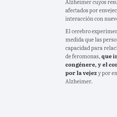
Alzheimer cuyos resu
afectados por enveje
interacción con nuev
El cerebro experimen
medida que las person
capacidad para relac
de feromonas,
que i
congénere, y el co
por la vejez
y por e
Alzheimer.