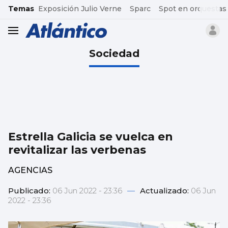
common.go-to-content
Temas
Exposición Julio Verne
Sparc
Spot en orquestas
header.menu.open
Sociedad
Estrella Galicia se vuelca en
revitalizar las verbenas
AGENCIAS
Publicado:
06 Jun 2022 - 23:36
—
Actualizado:
06 Jun
2022 - 23:36