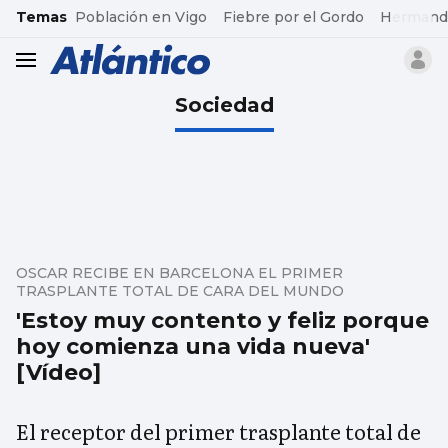
common.go-to-content
Temas
Población en Vigo
Fiebre por el Gordo
Hermand
header.menu.open
Sociedad
OSCAR RECIBE EN BARCELONA EL PRIMER
TRASPLANTE TOTAL DE CARA DEL MUNDO
'Estoy muy contento y feliz porque
hoy comienza una vida nueva'
[Vídeo]
El receptor del primer trasplante total de