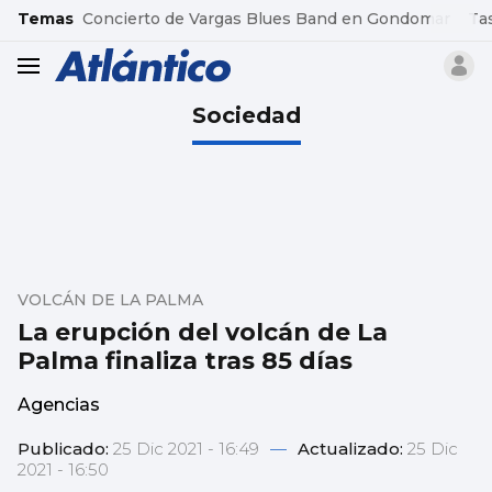
common.go-to-content
Temas
Concierto de Vargas Blues Band en Gondomar
Ta
header.menu.open
Sociedad
VOLCÁN DE LA PALMA
La erupción del volcán de La
Palma finaliza tras 85 días
Agencias
Publicado:
25 Dic 2021 - 16:49
—
Actualizado:
25 Dic
2021 - 16:50