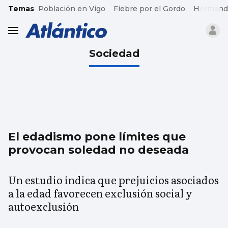
common.go-to-content
Temas
Población en Vigo
Fiebre por el Gordo
Hermand
header.menu.open
Sociedad
El edadismo pone límites que
provocan soledad no deseada
Un estudio indica que prejuicios asociados
a la edad favorecen exclusión social y
autoexclusión