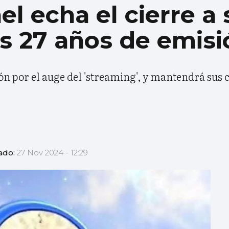
l echa el cierre a 
s 27 años de emisi
n por el auge del 'streaming', y mantendrá sus 
ado:
27 Nov 2024 - 12:29