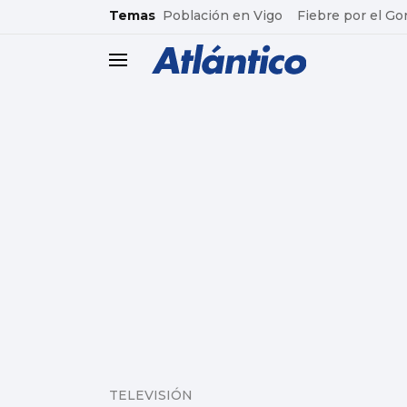
common.go-to-content
Temas
Población en Vigo
Fiebre por el Go
header.menu.open
TELEVISIÓN