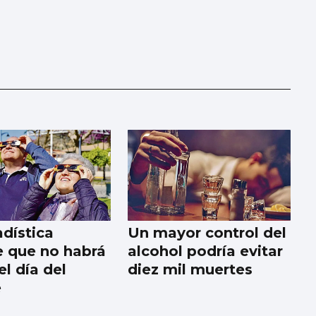
adística
Un mayor control del
e que no habrá
alcohol podría evitar
l día del
diez mil muertes
e