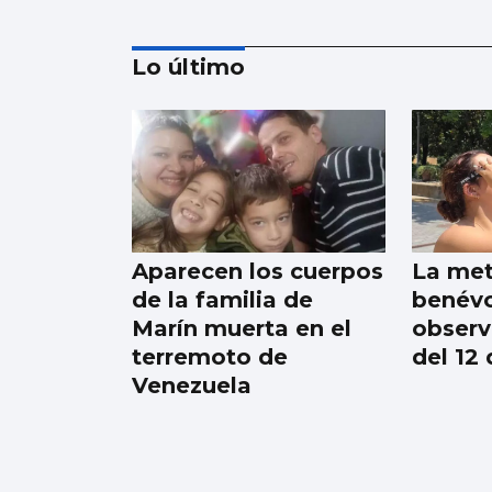
Lo último
El Vaticano cerró el
año 2025 con un
patrimonio neto de
2.686 millones
Aparecen los cuerpos
La met
de la familia de
benévo
Marín muerta en el
observa
terremoto de
del 12
Venezuela