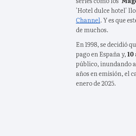
series como los '
Mago
'Hotel dulce hotel' l
Channel
. Y es que es
de muchos.
En 1998, se decidió q
pago en España y,
10
público, inundando as
años en emisión, el c
enero de 2025.