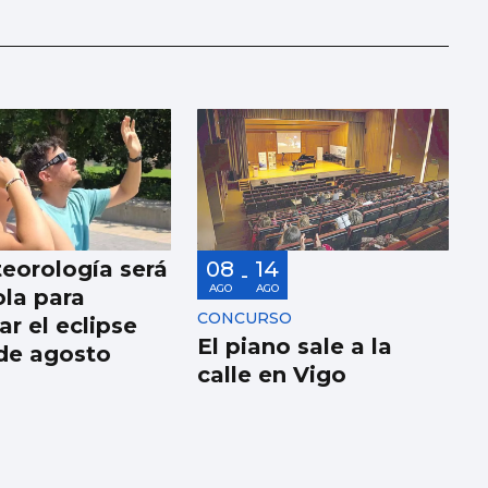
eorología será
08
14
-
AGO
AGO
la para
CONCURSO
r el eclipse
El piano sale a la
 de agosto
calle en Vigo