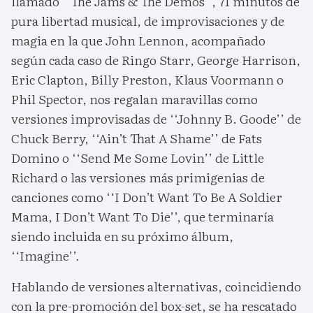
llamado ‘‘The Jams & The Demos’’, 71 minutos de
pura libertad musical, de improvisaciones y de
magia en la que John Lennon, acompañado
según cada caso de Ringo Starr, George Harrison,
Eric Clapton, Billy Preston, Klaus Voormann o
Phil Spector, nos regalan maravillas como
versiones improvisadas de ‘‘Johnny B. Goode’’ de
Chuck Berry, ‘‘Ain’t That A Shame’’ de Fats
Domino o ‘‘Send Me Some Lovin’’ de Little
Richard o las versiones más primigenias de
canciones como ‘‘I Don’t Want To Be A Soldier
Mama, I Don’t Want To Die’’, que terminaría
siendo incluida en su próximo álbum,
‘‘Imagine’’.
Hablando de versiones alternativas, coincidiendo
con la pre-promoción del box-set, se ha rescatado