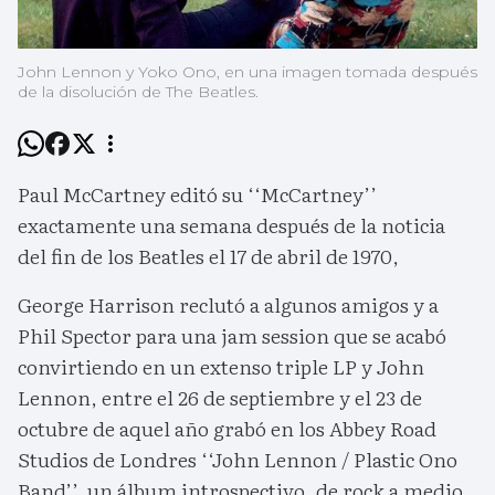
John Lennon y Yoko Ono, en una imagen tomada después
de la disolución de The Beatles.
Paul McCartney editó su ‘‘McCartney’’
exactamente una semana después de la noticia
del fin de los Beatles el 17 de abril de 1970,
George Harrison reclutó a algunos amigos y a
Phil Spector para una jam session que se acabó
convirtiendo en un extenso triple LP y John
Lennon, entre el 26 de septiembre y el 23 de
octubre de aquel año grabó en los Abbey Road
Studios de Londres ‘‘John Lennon / Plastic Ono
Band’’, un álbum introspectivo, de rock a medio