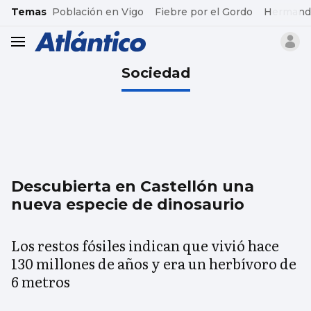
common.go-to-content
Temas
Población en Vigo
Fiebre por el Gordo
Hermand
header.menu.open
Sociedad
Descubierta en Castellón una
nueva especie de dinosaurio
Los restos fósiles indican que vivió hace
130 millones de años y era un herbívoro de
6 metros