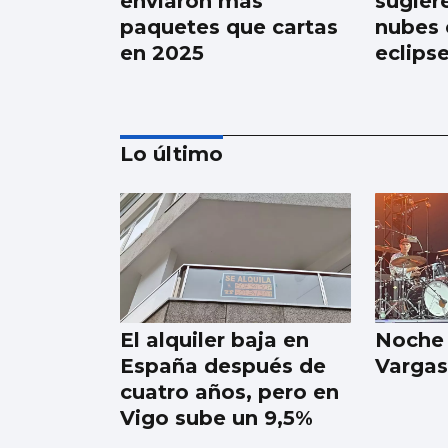
enviaron más
sugier
paquetes que cartas
nubes e
en 2025
eclips
Lo último
El Vaticano cerró el
año 2025 con un
patrimonio neto de
2.686 millones
El alquiler baja en
Noche
España después de
Vargas
cuatro años, pero en
Vigo sube un 9,5%