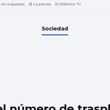
 en orquestas
📰 La prensa
📺 Atlántico TV
Sociedad
el número de trasp