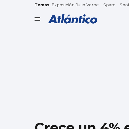
common.go-to-content
Temas
Exposición Julio Verne
Sparc
Spot
header.menu.open
Crece un 4% 