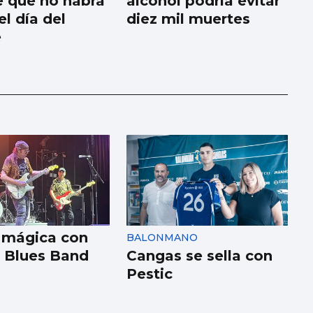
e que no habrá
alcohol podría evitar
l día del
diez mil muertes
e
 mágica con
BALONMANO
 Blues Band
Cangas se sella con
Pestic