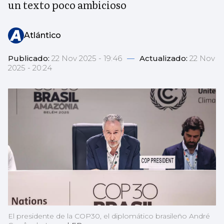
un texto poco ambicioso
Atlántico
Publicado:
22 Nov 2025 - 19:46
—
Actualizado:
22 Nov
2025 - 20:24
El presidente de la COP30, el diplomático brasileño André