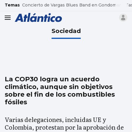
common.go-to-content
Temas
Concierto de Vargas Blues Band en Gondomar
Ta
header.menu.open
Sociedad
La COP30 logra un acuerdo
climático, aunque sin objetivos
sobre el fin de los combustibles
fósiles
Varias delegaciones, incluidas UE y
Colombia, protestan por la aprobación de