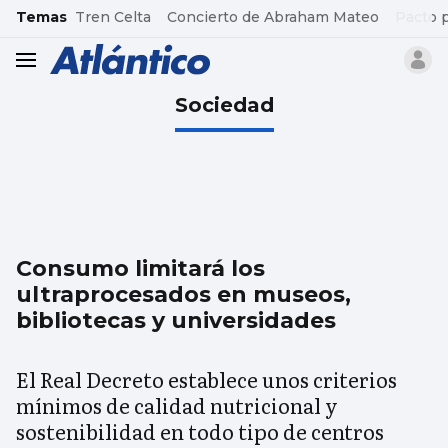
common.go-to-content
Temas
Tren Celta
Concierto de Abraham Mateo
Pacto 
header.menu.open
Sociedad
Consumo limitará los
ultraprocesados en museos,
bibliotecas y universidades
El Real Decreto establece unos criterios
mínimos de calidad nutricional y
sostenibilidad en todo tipo de centros