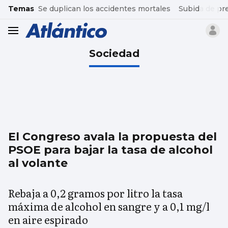
common.go-to-content
Temas
Se duplican los accidentes mortales
Subida de pr
header.menu.open
Sociedad
El Congreso avala la propuesta del
PSOE para bajar la tasa de alcohol
al volante
Rebaja a 0,2 gramos por litro la tasa
máxima de alcohol en sangre y a 0,1 mg/l
en aire espirado