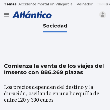
common.go-to-content
Temas
Accidente mortal en Vilagarcía
Peinador
Clases 
header.menu.open
Sociedad
Comienza la venta de los viajes del
Imserso con 886.269 plazas
Los precios dependen del destino y la
duración, oscilando en una horquilla de
entre 120 y 330 euros