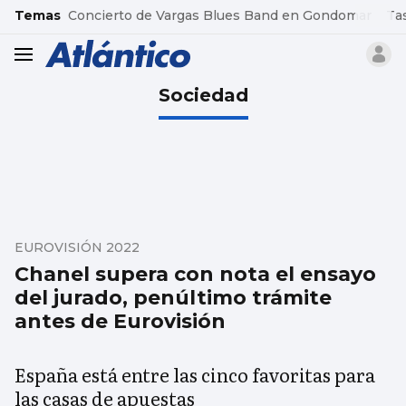
common.go-to-content
Temas
Concierto de Vargas Blues Band en Gondomar
Ta
header.menu.open
Sociedad
EUROVISIÓN 2022
Chanel supera con nota el ensayo
del jurado, penúltimo trámite
antes de Eurovisión
España está entre las cinco favoritas para
las casas de apuestas