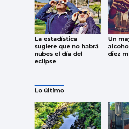
La estadística
Un may
sugiere que no habrá
alcohol
nubes el día del
diez m
eclipse
Lo último
La dieta de verdura y
pescado favorece la