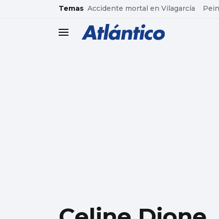
common.go-to-content
Temas
Accidente mortal en Vilagarcía
Pein
header.menu.open
Celine Dione,