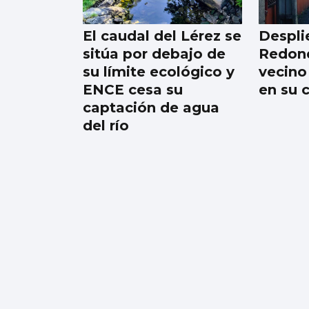
esperanza de vida
El caudal del Lérez se
Despli
sitúa por debajo de
Redond
su límite ecológico y
vecino
ENCE cesa su
en su 
captación de agua
del río
Los españoles
Judeline y Rusowsky,
colaboraciones en el