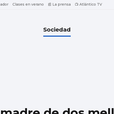
ador
Clases en verano
📰 La prensa
📺 Atlántico TV
Sociedad
 madre de dos melli