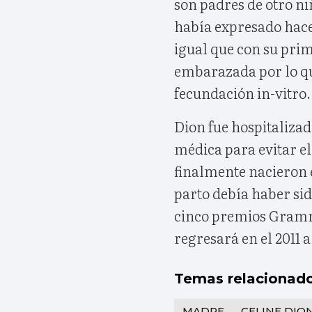
son padres de otro n
había expresado hace
igual que con su pri
embarazada por lo qu
fecundación in-vitro.
Dion fue hospitaliza
médica para evitar e
finalmente nacieron 
parto debía haber si
cinco premios Gramm
regresará en el 2011 a
Temas relacionad
MADRE
CELINE DIO